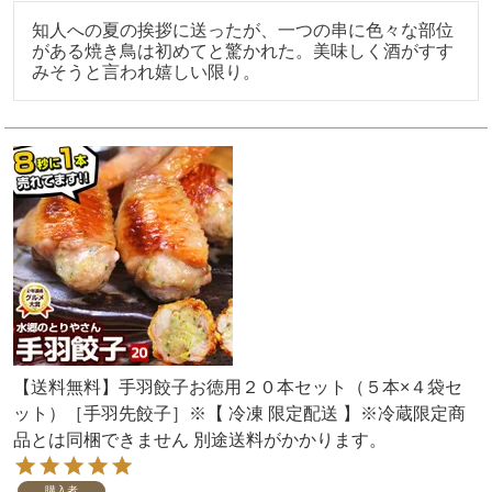
知人への夏の挨拶に送ったが、一つの串に色々な部位
がある焼き鳥は初めてと驚かれた。美味しく酒がすす
みそうと言われ嬉しい限り。
【送料無料】手羽餃子お徳用２０本セット（５本×４袋セ
ット）［手羽先餃子］※【 冷凍 限定配送 】※冷蔵限定商
品とは同梱できません 別途送料がかかります。
購入者