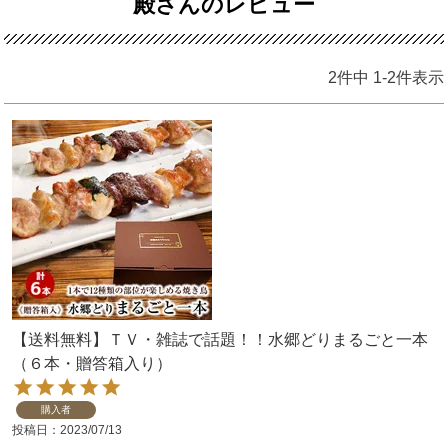
殿さんのレビュー
2
件中
1
-
2
件表示
【送料無料】ＴＶ・雑誌で話題！！水郷どりまるごと一本
（６本・贈答箱入り）
購入者
投稿日
2023/07/13