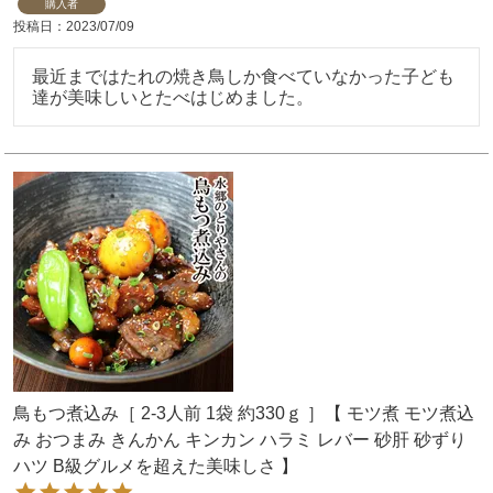
購入者
投稿日
2023/07/09
最近まではたれの焼き鳥しか食べていなかった子ども
達が美味しいとたべはじめました。
鳥もつ煮込み［ 2-3人前 1袋 約330ｇ ］【 モツ煮 モツ煮込
み おつまみ きんかん キンカン ハラミ レバー 砂肝 砂ずり
ハツ B級グルメを超えた美味しさ 】