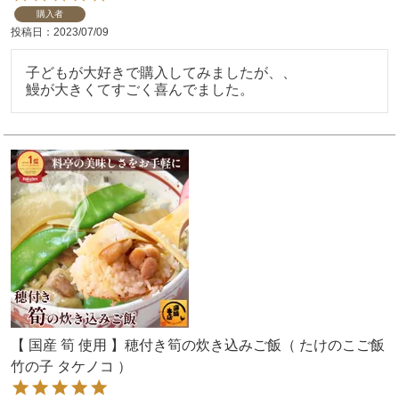
購入者
投稿日
2023/07/09
子どもが大好きで購入してみましたが、、

鰻が大きくてすごく喜んでました。
【 国産 筍 使用 】穂付き筍の炊き込みご飯（ たけのこご飯
竹の子 タケノコ ）