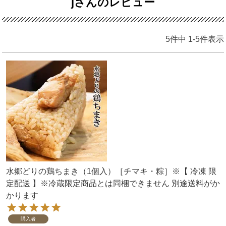
jさんのレビュー
5
件中
1
-
5
件表示
水郷どりの鶏ちまき（1個入）［チマキ・粽］※【 冷凍 限
定配送 】※冷蔵限定商品とは同梱できません 別途送料がか
かります
購入者