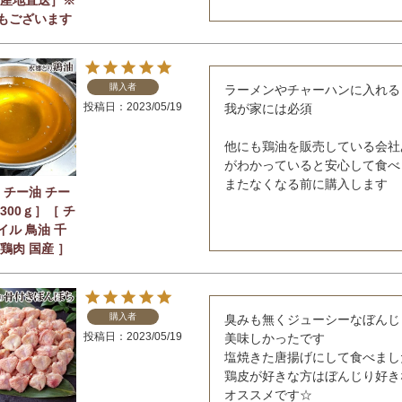
もございます
購入者
ラーメンやチャーハンに入れる
投稿日
2023/05/19
我が家には必須

他にも鶏油を販売している会社
がわかっていると安心して食べ
またなくなる前に購入します
 チー油 チー
300ｇ］［ チ
イル 鳥油 千
鶏肉 国産 ］
購入者
臭みも無くジューシーなぼんじり
投稿日
2023/05/19
美味しかったです

塩焼きた唐揚げにして食べました
鶏皮が好きな方はぼんじり好き
オススメです☆