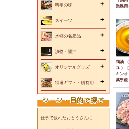
料亭の味
業務用
スイーツ
水郷の名産品
漬物・醤油
鶏油 （
オリジナルグッズ
ユ ）［
キンオ
葉県産 
特選ギフト・贈答用
シーン・目的で探す
仕事で疲れたおとうさんに