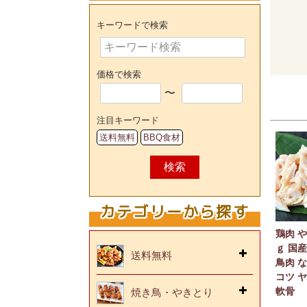
キーワードで検索
価格で検索
〜
注目キーワード
送料無料
BBQ食材
検索
カテゴリーから探す
鶏肉 や
ｇ 国産
送料無料
鳥肉 
コツ 
軟骨
焼き鳥・やきとり