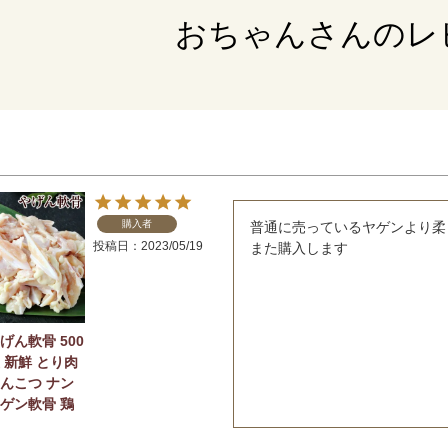
おちゃんさんのレ
購入者
普通に売っているヤゲンより柔
投稿日
2023/05/19
また購入します
げん軟骨 500
 新鮮 とり肉
なんこつ ナン
ヤゲン軟骨 鶏