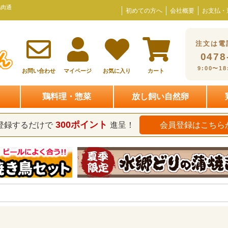
鶏肉通
初めての方へ
会社概要
お支払・
注文は電
0478
9:00〜1
お問い合わせ
マイページ
お気に入り
カート
鶏料理・惣菜
放し飼い自然卵
300ポイント
登録するだけで
進呈！
会員登録はこちら