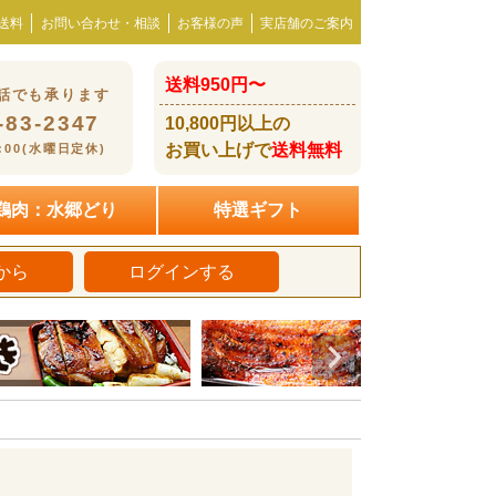
送料
お問い合わせ・相談
お客様の声
実店舗のご案内
送料950円〜
話でも承ります
-83-2347
10,800円以上の
お買い上げで
送料無料
8:00(水曜日定休)
鶏肉：水郷どり
特選ギフト
から
ログインする