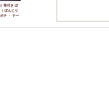
り 骨付き ぼ
 （ ぼんじり
ボチ ・ テー