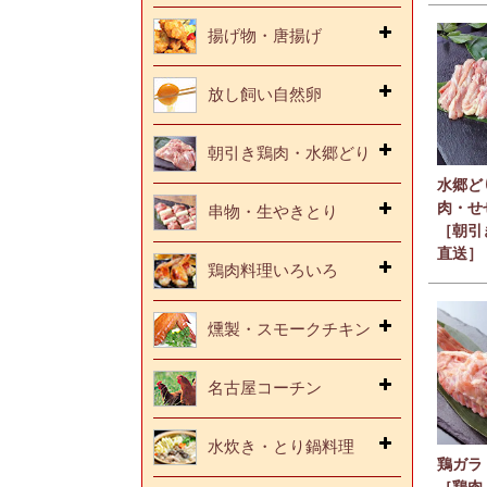
揚げ物・唐揚げ
放し飼い自然卵
朝引き鶏肉・水郷どり
水郷ど
肉・せ
串物・生やきとり
［朝引
直送］
鶏肉料理いろいろ
燻製・スモークチキン
名古屋コーチン
水炊き・とり鍋料理
鶏ガラ
［鶏肉