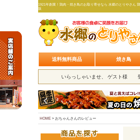
1921年創業！鶏肉・焼き鳥のお取り寄せなら 水郷のとりやさん 
販
送料無料商品
焼き鳥
いらっしゃいませ、 ゲスト様
HOME
おちゃんさんのレビュー
商品を探す