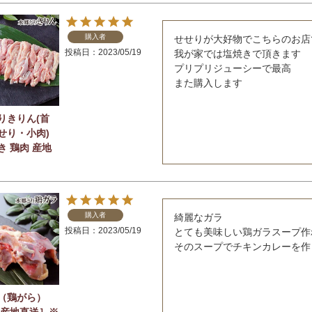
購入者
せせりが大好物でこちらのお店
投稿日
2023/05/19
我が家では塩焼きで頂きます

プリプリジューシーで最高

また購入します
りきりん(首
せり・小肉)
き 鶏肉 産地
購入者
綺麗なガラ

投稿日
2023/05/19
とても美味しい鶏ガラスープ作
そのスープでチキンカレーを作
（鶏がら）
 産地直送］※