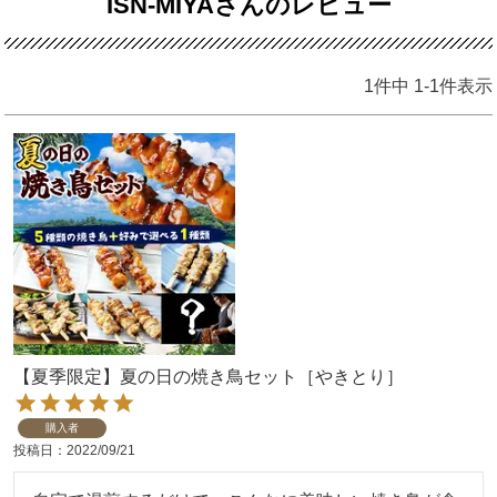
ISN-MIYAさんのレビュー
1
件中
1
-
1
件表示
【夏季限定】夏の日の焼き鳥セット［やきとり］
購入者
投稿日
2022/09/21