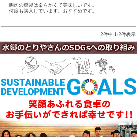
胸肉の燻製は柔らかくて美味しいです。

2
件中
1
-
2
件表示