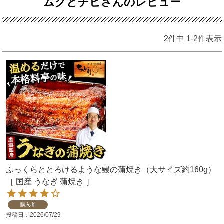
ムクとチビさんのレビュー
2
件中
1
-
2
件表示
ふっくらととろけるような鰻の蒲焼き（大サイズ約160g）
［ 国産 うなぎ 蒲焼き ］
購入者
投稿日
2026/07/29