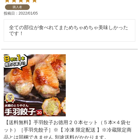
購入者
投稿日
2022/01/05
全ての部位が食べれてまためちゃめちゃ美味しかった
です！
【送料無料】手羽餃子お徳用２０本セット（５本×４袋セ
ット）［手羽先餃子］※【 冷凍 限定配送 】※冷蔵限定商
品とは同梱できません 別途送料がかかります。