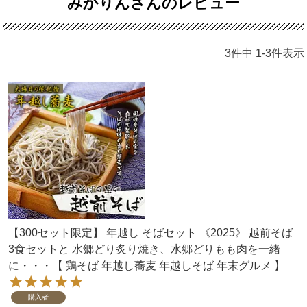
みかりんさんのレビュー
3
件中
1
-
3
件表示
【300セット限定】 年越し そばセット 《2025》 越前そば
3食セットと 水郷どり炙り焼き、水郷どりもも肉を一緒
に・・・【 鶏そば 年越し蕎麦 年越しそば 年末グルメ 】
購入者