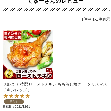
てゅーさんのレビュー
1
件中
1
-
1
件表示
水郷どり 特撰 ローストチキン もも蒸し焼き （ クリスマス
チキンレッグ ）
購入者
投稿日
2021/12/31