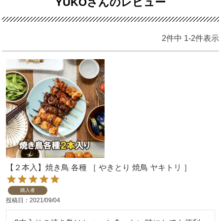
YUKOさんのレビュー
2
件中
1
-
2
件表示
【２本入】焼き鳥 各種 ［ やきとり 焼鳥 ヤキトリ ］
購入者
投稿日
2021/09/04