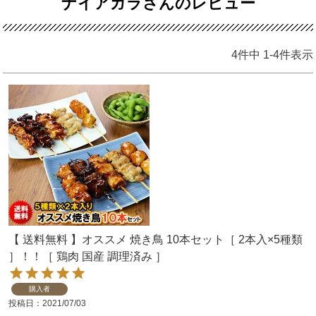
ナイアガラさんのレビュー
4
件中
1
-
4
件表示
【 送料無料 】オススメ 焼き鳥 10本セット［ 2本入×5種類
］！！［ 鶏肉 国産 調理済み ］
購入者
投稿日
2021/07/03