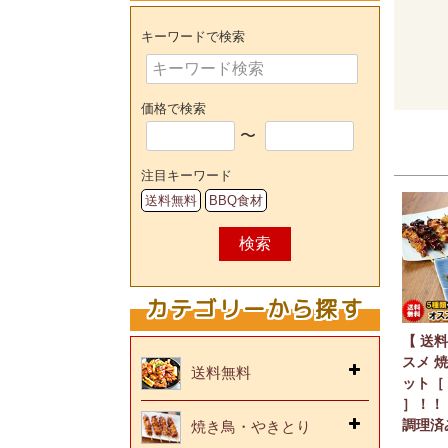
キーワードで検索
価格で検索
〜
注目キーワード
送料無料
BBQ食材
検索
カテゴリーから探す
【 送
スメ 焼
送料無料
ット［ 
］！！
調理済
焼き鳥・やきとり