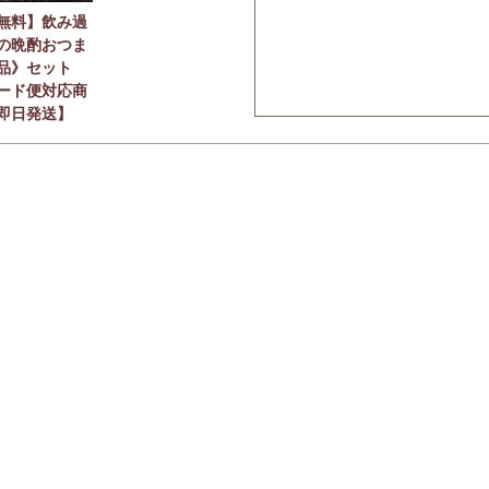
無料】飲み過
の晩酌おつま
品》セット
ード便対応商
即日発送】