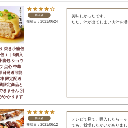
購入者
美味しかったです。

投稿日
2021/06/24
り 焼き小籠包
包 ） | 6個入
 小龍包 ショウ
ウ 点心 中華
 即日発送可能
冷凍 限定配送
蔵限定商品と
できません 別
がかかります
購入者
テレビで見て、購入したら一ヶ
投稿日
2021/06/12
でも、我慢したかいがありまし