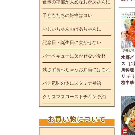
食事の準備が大変なおかあさんに
子どもたちの好物はコレ
おじいちゃんおばあちゃんに
記念日・誕生日に欠かせない
バーベキューに欠かせない食材
水郷ど
ス ［
残さず食べちゃうお弁当にはこれ
川料理
リ チ
格中華
バテ気味の体にスタミナ補給
クリスマスローストチキン予約
お買い物について