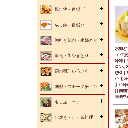
揚げ物・唐揚げ
放し飼い自然卵
朝引き鶏肉・水郷どり
水郷ど
（ 生煎
串物・生やきとり
冷凍 |
ロンポ
鶏肉料理いろいろ
惣菜 |
※【 
】※冷
燻製・スモークチキン
は同梱
途送料
名古屋コーチン
水炊き・とり鍋料理