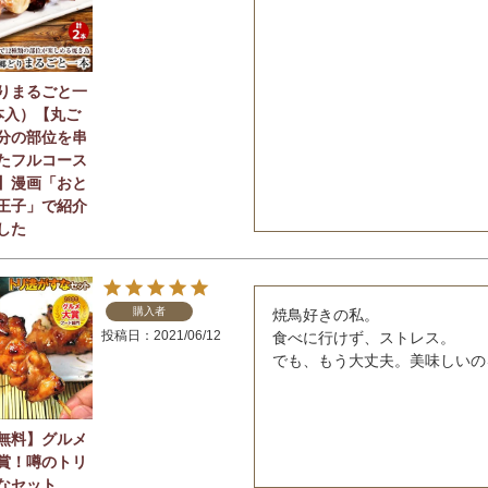
りまるごと一
本入）【丸ご
分の部位を串
たフルコース
】漫画「おと
王子」で紹介
した
購入者
焼鳥好きの私。

投稿日
2021/06/12
食べに行けず、ストレス。

でも、もう大丈夫。美味しいの
無料】グルメ
賞！噂のトリ
なセット