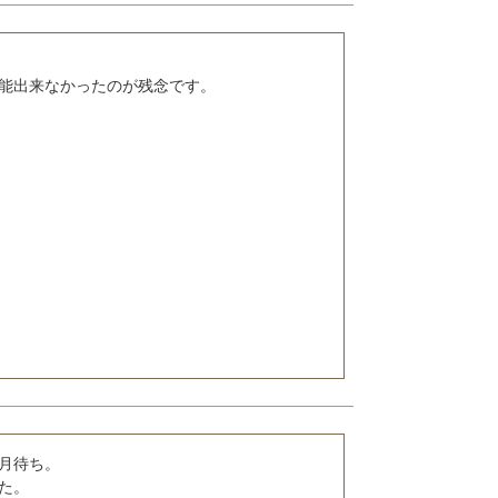
月待ち。

た。