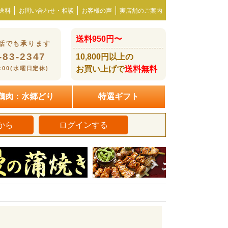
送料
お問い合わせ・相談
お客様の声
実店舗のご案内
送料950円〜
話でも承ります
-83-2347
10,800円以上の
お買い上げで
送料無料
8:00(水曜日定休)
鶏肉：水郷どり
特選ギフト
から
ログインする