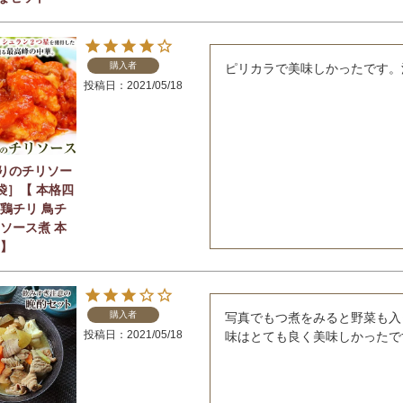
購入者
投稿日
2021/05/18
りのチリソー
1袋］【 本格四
 鶏チリ 鳥チ
リソース煮 本
 】
購入者
写真でもつ煮をみると野菜も入
投稿日
2021/05/18
味はとても良く美味しかったで