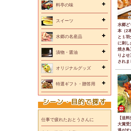
料亭の味
スイーツ
水郷ど
本（2
水郷の名産品
と１羽
に刺し
焼き鳥
漬物・醤油
りよせ
されま
オリジナルグッズ
特選ギフト・贈答用
シーン・目的で探す
【送料
仕事で疲れたおとうさんに
大賞受
逃がす