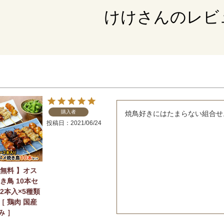
けけさんのレビ
購入者
焼鳥好きにはたまらない組合せ
投稿日
2021/06/24
料無料 】オス
き鳥 10本セ
2本入×5種類
［ 鶏肉 国産
み ］