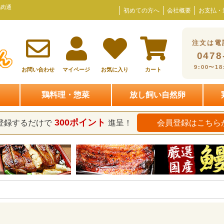
鶏肉通
初めての方へ
会社概要
お支払・
注文は電
0478
9:00〜1
お問い合わせ
マイページ
お気に入り
カート
鶏料理・惣菜
放し飼い自然卵
300ポイント
登録するだけで
進呈！
会員登録はこちら