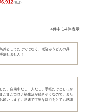
¥
6,912
税込
4
件中
1
-
4
件表示
鳥丼としてだけではなく、煮込みうどんの具
手放せません！
した。自粛中だし一人だし、手軽だけどしっか
まだまだコロナ禍生活が続きそうなので、また
お願いします。迅速で丁寧な対応をとても感謝