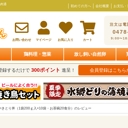
鶏肉通
初めての方へ
会社概要
お支払・
注文は電
0478
9:00〜1
お問い合わせ
マイページ
お気に入り
カート
鶏料理・惣菜
放し飼い自然卵
300ポイント
登録するだけで
進呈！
会員登録はこちら
きとり丼（1袋200ｇ入×10袋・お茶碗20食分）のレビュー