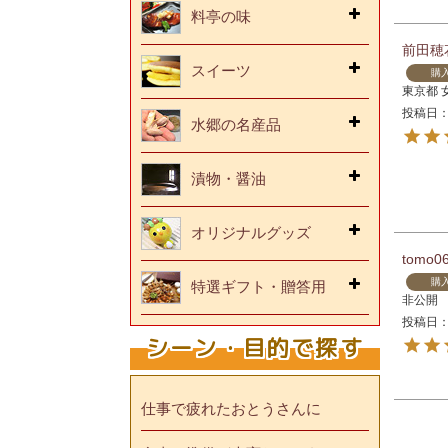
料亭の味
前田穂
スイーツ
購
東京都
投稿日
水郷の名産品
漬物・醤油
オリジナルグッズ
tomo0
購
特選ギフト・贈答用
非公開
投稿日
シーン・目的で探す
仕事で疲れたおとうさんに