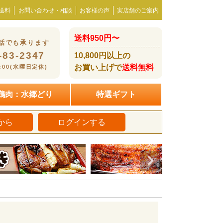
送料
お問い合わせ・相談
お客様の声
実店舗のご案内
送料950円〜
話でも承ります
-83-2347
10,800円以上の
お買い上げで
送料無料
8:00(水曜日定休)
鶏肉：水郷どり
特選ギフト
から
ログインする