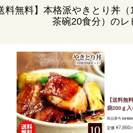
送料無料】本格派やきとり丼（1袋
茶碗20食分）のレ
【送料無料
袋200ｇ
商品番号
torido
¥
7,860
定価