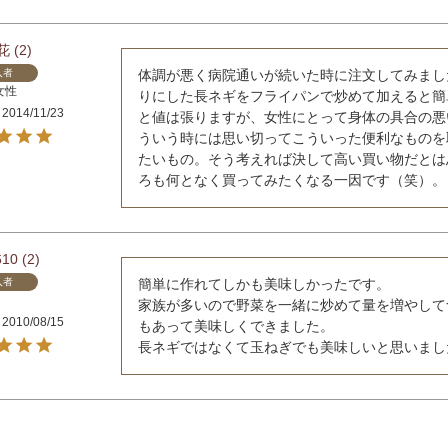
花
2
入者
体調が悪く病院通いが続いた時に注文してみまし
女性
りにした長ネギをフライパンで炒めて加えると簡
2014/11/23
と値は張りますが、女性にとって身体の具合の悪
ういう時には思い切ってこういった便利なものを
たいもの。そう考えれば決して高い買い物だとは
ろも何となく買ってみたくなる一因です（笑）。
610
2
入者
簡単に作れてしかも美味しかったです。

家族が多いので野菜を一緒に炒めて量を増やして
2010/08/15
もあって美味しくできました。

長ネギではなくて玉ねぎでも美味しいと思いまし