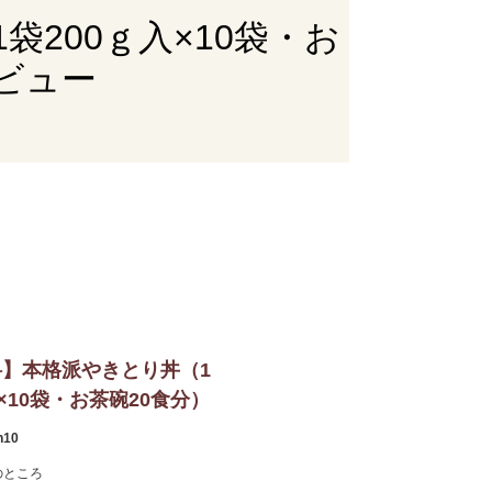
200ｇ入×10袋・お
ビュー
】本格派やきとり丼（1
入×10袋・お茶碗20食分）
n10
のところ