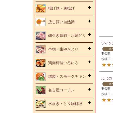
揚げ物・唐揚げ
放し飼い自然卵
朝引き鶏肉・水郷どり
ツイン
串物・生やきとり
購
非公開
投稿日
鶏肉料理いろいろ
燻製・スモークチキン
ふじの
購
非公開
名古屋コーチン
投稿日
水炊き・とり鍋料理