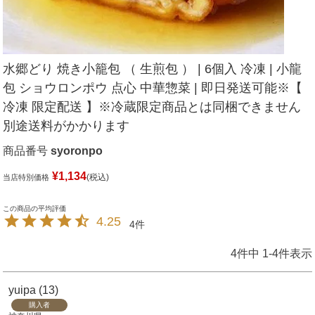
水郷どり 焼き小籠包 （ 生煎包 ） | 6個入 冷凍 | 小龍
包 ショウロンポウ 点心 中華惣菜 | 即日発送可能※【
冷凍 限定配送 】※冷蔵限定商品とは同梱できません
別途送料がかかります
商品番号
syoronpo
¥
1,134
税込
当店特別価格
4.25
4
4
件中
1
-
4
件表示
yuipa
13
購入者