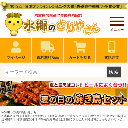
メニュー
マイページ
送料無料商品
カートを見る
電話注文
検索
HOME
鶏肉料理いろいろ
水郷どり 焼き小籠包 （ 生煎包 ） | 6個入 冷凍 | 小龍包 ショウロンポウ 点心 中華惣菜 | 即日発
送可能※【 冷凍 限定配送 】※冷蔵限定商品とは同梱できません 別途送料がかかりますのレビュ
ー