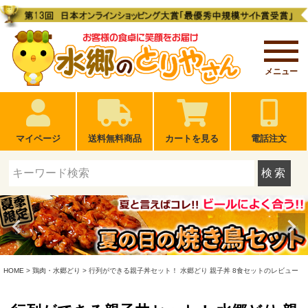
メニュー
マイページ
送料無料商品
カートを見る
電話注文
検索
HOME
鶏肉・水郷どり
行列ができる親子丼セット！ 水郷どり 親子丼 8食セットのレビュー