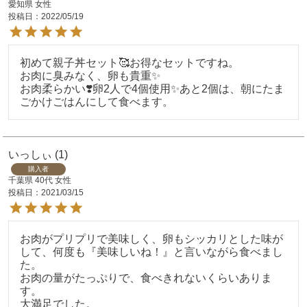
愛知県
女性
投稿日
2022/05/19
初めて親子丼セット🥰お得なセットですね。

お肉に臭みなく、卵も貴重✨

お肉柔らかい❣️卵2人で4個使用✨あと2個は、朝にたま
ごかけごはんにして食べます。
いっしぃ
1
購入者
千葉県
40代
女性
投稿日
2021/03/15
お肉がプリプリで美味しく、卵もシッカリとした味が
して、何度も『美味しいね！』と言いながら食べまし
た。

お肉の量がたっぷりで、食べきれないくらいありま
す。

大満足でした。
