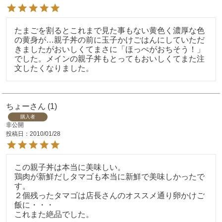
たまごを割るとこれまで見た事もない黄色く濃厚な色
の黄身が…親子丼の前に玉子かけごはんにしていただ
きましたがおいしくてまさに「ほっぺがおちそう！」
でした。メインの親子丼もとってもおいしくてまた注
文したくなりました。
ちょーさん
1
購入者
非公開
投稿日
2010/01/28
この親子丼は本当に美味しい。

鶏肉が新鮮だしタマゴも本当に新鮮で美味しかったで
す。

２個残ったタマゴは店長さんのオススメ通り卵かけご
飯に・・・

これまた絶品でした。