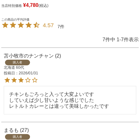
¥
4,780
税込
当店特別価格
4.57
7
7
件中
1
-
7
件表示
苫小牧市のナンチャン
2
購入者
北海道
60代
投稿日
2026/01/31
チキンもごろっと入って大変よいです

していえば少し甘いような感じでした

レトルトカレーとは違って美味しかったです
まるも
27
購入者