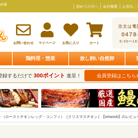
鶏肉通
初めての方へ
会社概要
お支払・
注文は電
0478
9:00〜1
お問い合わせ
マイページ
お気に入り
カート
鶏料理・惣菜
放し飼い自然卵
300ポイント
登録するだけで
進呈！
会員登録はこちら
（ローストチキンレッグ・コンフィ）［クリスマスチキン］【xmasok】のレビュ