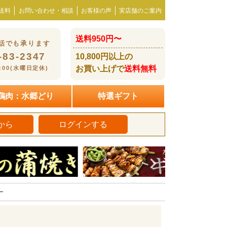
送料
お問い合わせ・相談
お客様の声
実店舗のご案内
送料950円〜
話でも承ります
-83-2347
10,800円以上の
お買い上げで
送料無料
8:00(水曜日定休)
鶏肉：水郷どり
特選ギフト
から
ログインする
ー