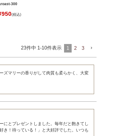
aroast-300
¥
950
税込
23
件中
1
-
10
件表示
1
2
3
ーズマリーの香りがして肉質も柔らかく、大変
ーにとプレゼントしました。毎年だと飽きてし
好き！待っている！」と大好評でした。いつも