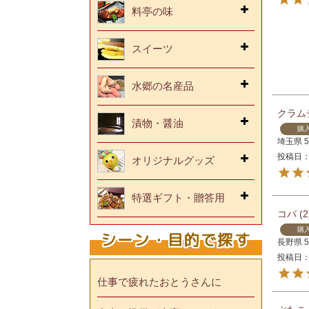
料亭の味
スイーツ
水郷の名産品
クラム
漬物・醤油
購
埼玉県
投稿日
オリジナルグッズ
特選ギフト・贈答用
コバ
2
購
シーン・目的で探す
長野県
投稿日
仕事で疲れたおとうさんに