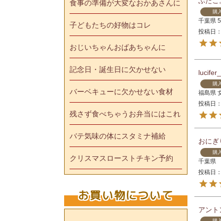
ぶたこ
食事の準備が大変なおかあさんに
購
千葉県
子どもたちの好物はコレ
投稿日
おじいちゃんおばあちゃんに
記念日・誕生日に欠かせない
lucife
購
バーベキューに欠かせない食材
福島県
投稿日
残さず食べちゃうお弁当にはこれ
バテ気味の体にスタミナ補給
おにぎ
購
クリスマスローストチキン予約
千葉県
投稿日
お買い物について
アント
購