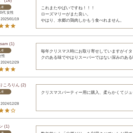
。
16
入者
これまたやばいですね！！！

50代
女性
ローズマリーがまた良い。

2025/01/19
やはり、水郷の鶏肉しかもう食べれません。
r_sam
1
入者
毎年クリスマス時にお取り寄せしていますがイタ
女性
クのある味でやはりスーパーではない深みのある
2024/12/29
りころりん
2
入者
クリスマスパーティー用に購入、柔らかくてジュ
2024/12/28
ン
1
入者