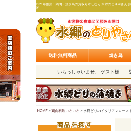
1921年創業！鶏肉・焼き鳥のお取り寄せなら 水郷のとりやさん 
販
送料無料商品
焼き鳥
いらっしゃいませ、 ゲスト様
HOME
鶏肉料理いろいろ
水郷どりのイタリアンロースト
商品を探す