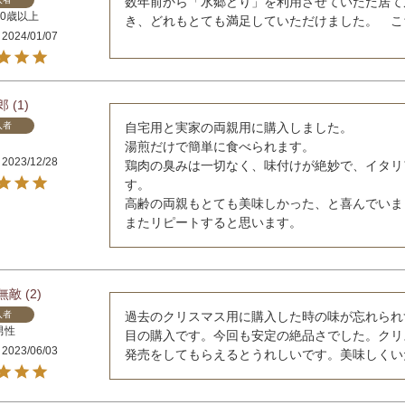
数年前から「水郷どり」を利用させていただ居て
70歳以上
き、どれもとても満足していただけました。　こ
2024/01/07
郎
1
入者
自宅用と実家の両親用に購入しました。

湯煎だけで簡単に食べられます。

2023/12/28
鶏肉の臭みは一切なく、味付けが絶妙で、イタリ
す。

高齢の両親もとても美味しかった、と喜んでいまし
またリピートすると思います。
無敵
2
入者
過去のクリスマス用に購入した時の味が忘れられ
男性
目の購入です。今回も安定の絶品さでした。クリ
2023/06/03
発売をしてもらえるとうれしいです。美味しくい