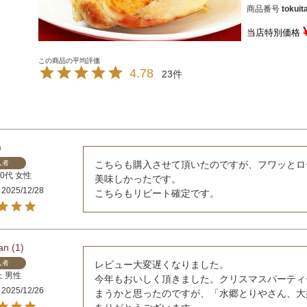
商品番号
tokuit
当店特別価格
4.78
23
入者
こちらも購入させて頂いたのですが、フワッとロ
50代
女性
美味しかったです。

2025/12/28
こちらもリピート確定です。
an
1
入者
レビュー大変遅くなりました。

上
男性
今年もおいしく頂きました。クリスマスパーティ
2025/12/26
まうかと思ったのですが、「水郷とりやさん、大