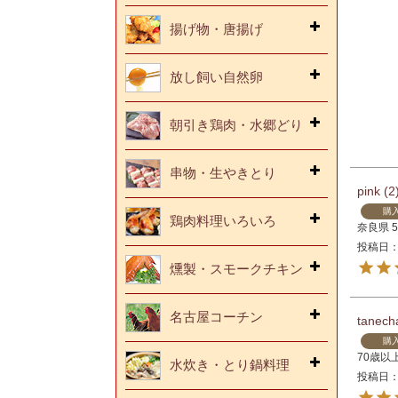
揚げ物・唐揚げ
放し飼い自然卵
朝引き鶏肉・水郷どり
串物・生やきとり
pink
2
購
鶏肉料理いろいろ
奈良県
投稿日
燻製・スモークチキン
名古屋コーチン
tanech
購
70歳以
水炊き・とり鍋料理
投稿日