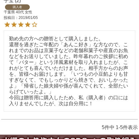
子宝
2
購入者
千葉県
40代
女性
投稿日
2019/01/05
勤め先の方への贈答として購入しました。

還暦を過ぎたご年配の「あんこ好き」な方なので、こ
れまでのお品は京菓子などの老舗和菓子や産直のお魚
などをお送りしていました。昨年暮れのご挨拶に初め
て「バター」という洋風素材を取り入れましたが、こ
れがとても喜んでいただけました。相手方からのお声
を、皆様へお届けします。「いつもの小豆餡よりも甘
すぎなくて、でもしっかりどら焼きで、おいしかった
よ」「帰省した娘夫婦や孫が喜んでくれて、全部たい
らげていったよ。」

今回は贈答用に購入したため、私（購入者）の口には
入りませんでしたが、次は自分用に！
5
件中
1
-
5
件表示