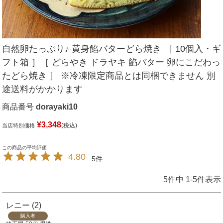
自然卵たっぷり♪ 黄身餡バターどら焼き ［ 10個入・ギ
フト箱 ］［ どらやき ドラヤキ 餡バター 卵にこだわっ
たどら焼き ］ ※冷凍限定商品とは同梱できません 別
途送料がかかります
商品番号
dorayaki10
¥
3,348
税込
当店特別価格
4.80
5
5
件中
1
-
5
件表示
レニー
2
購入者