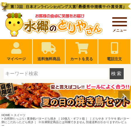
メニュー
マイページ
送料無料商品
カートを見る
電話注文
検索
HOME
スイーツ
自然卵たっぷり♪ 黄身餡バターどら焼き ［ 10個入・ギフト箱 ］［ どらやき ドラヤキ 餡バター
卵にこだわったどら焼き ］ ※冷凍限定商品とは同梱できません 別途送料がかかりますのレビュ
ー