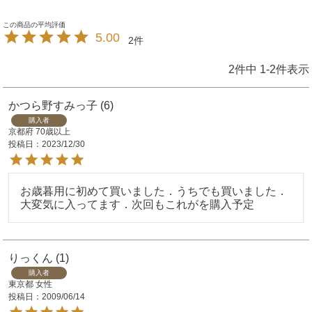
5.00
2
2
件中
1
-
2
件表示
かつら野すみっ子
6
購入者
京都府
70歳以上
投稿日
2023/12/30
お歳暮用に初めて買いました．うちでも買いました．

大変気に入ってます．次回もこれがを購入予定
りっくん
1
購入者
東京都
女性
投稿日
2009/06/14