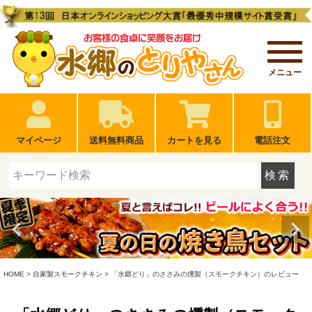
メニュー
マイページ
送料無料商品
カートを見る
電話注文
検索
HOME
自家製スモークチキン
「水郷どり」のささみの燻製（スモークチキン）のレビュー