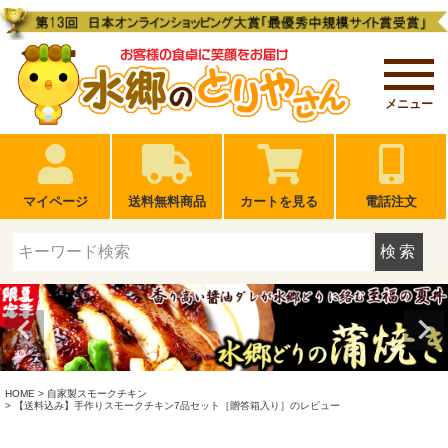
メニュー
マイページ
送料無料商品
カートを見る
電話注文
検索
HOME
自家製スモークチキン
【送料込み】手作りスモークチキン7品セット［贈答箱入り］のレビュー