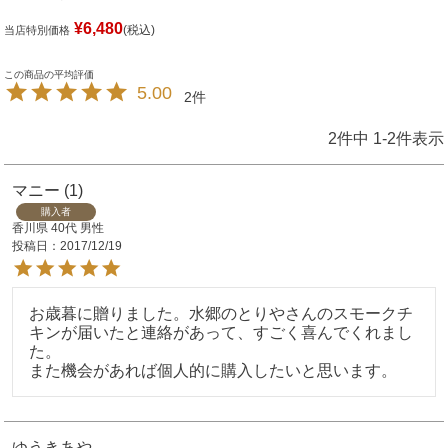
¥
6,480
税込
当店特別価格
5.00
2
2
件中
1
-
2
件表示
マニー
1
購入者
香川県
40代
男性
投稿日
2017/12/19
お歳暮に贈りました。水郷のとりやさんのスモークチ
キンが届いたと連絡があって、すごく喜んでくれまし
た。

また機会があれば個人的に購入したいと思います。
ゆうきあや