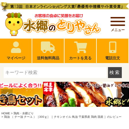
メニュー
マイページ
送料無料商品
カートを見る
電話注文
検索
HOME
鶏肉・水郷どり
鶏油 （ チー油 チーユ ）［300ｇ］［ チキンオイル 鳥油 千葉県産 鶏肉 国産 ］のレビュー