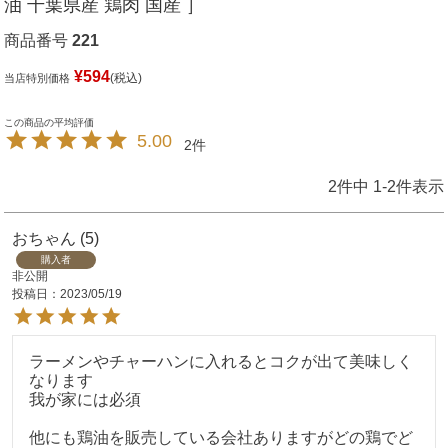
油 千葉県産 鶏肉 国産 ］
商品番号
221
¥
594
税込
当店特別価格
5.00
2
2
件中
1
-
2
件表示
おちゃん
5
購入者
非公開
投稿日
2023/05/19
ラーメンやチャーハンに入れるとコクが出て美味しく
なります

我が家には必須

他にも鶏油を販売している会社ありますがどの鶏でど