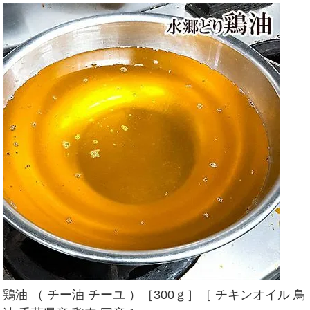
鶏油 （ チー油 チーユ ）［300ｇ］［ チキンオイル 鳥