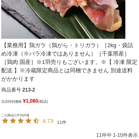
【業務用】鶏ガラ（鶏がら・トリガラ）［2kg・袋詰
め冷凍（※バラ冷凍ではありません）［千葉県産］
［鶏肉 国産］※1羽売りもございます。※【 冷凍 限定
配送 】※冷蔵限定商品とは同梱できません 別途送料
がかかります
商品番号
213-2
¥
1,080
税込
当店特別価格
4.73
11
11
件中
1
-
10
件表示