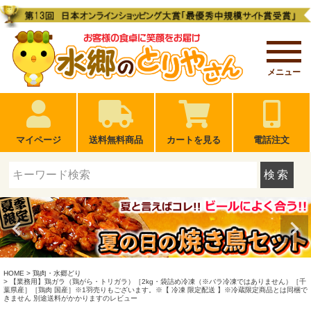
メニュー
マイページ
送料無料商品
カートを見る
電話注文
検索
HOME
鶏肉・水郷どり
【業務用】鶏ガラ（鶏がら・トリガラ）［2kg・袋詰め冷凍（※バラ冷凍ではありません）［千
葉県産］［鶏肉 国産］※1羽売りもございます。※【 冷凍 限定配送 】※冷蔵限定商品とは同梱で
きません 別途送料がかかりますのレビュー