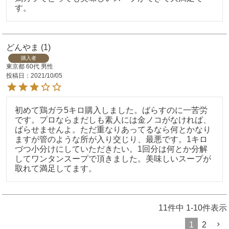
す。
どんやま
1
購入者
東京都
60代
男性
投稿日
2021/10/05
初めて鶏ガラ5キロ購入しました。ばらすのに一苦労
です。プロならまだしも素人には金ノコがなければ、
ばらせませんよ。ただ重なりあってるなら何とかなり
ますが管のような所が入り交じり、最悪です。1キロ
づつ小分けにしていただきたい。1回分は何とか分解
してワンタンスープで頂きました。美味しいスープが
11
件中
1
-
10
件表示
1
2