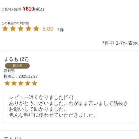
¥
810
税込
当店特別価格
5.00
7
7
件中
1
-
7
件表示
まるも
27
購入者
愛知県
投稿日
2025/12/27
レビュー遅くなりました(*´-`)

ありがとうございました。わがまま言いまして筋抜き
お願いして助かりました。

てん
1