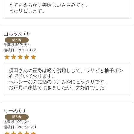
とても柔らかく美味しいささみです。

またリピします。
山ちゃん
3
購入者
千葉県
50代
男性
投稿日
2021/01/04
須田さんの笹身は軽く湯通しして、ワサビと柚子ポン
酢で頂いております。

ヘルシーなのに酒のつまみやにピッタリです。

お正月に家族で頂きましたが、大好評でした‼️
りーぬ
1
購入者
徳島県
10代
女性
投稿日
2013/06/01