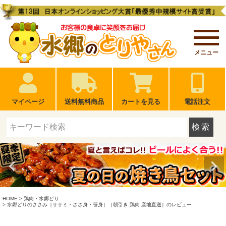
メニュー
マイページ
送料無料商品
カートを見る
電話注文
検索
HOME
鶏肉・水郷どり
水郷どりのささみ［ササミ・ささ身・笹身］［朝引き 鶏肉 産地直送］のレビュー