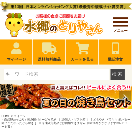
メニュー
マイページ
送料無料商品
カートを見る
電話注文
検索
HOME
スイーツ
自然卵たっぷり♪ 黄身餡バターどら焼き ［ 10個入・ギフト箱 ］［ どらやき ドラヤキ 餡バター
卵にこだわったどら焼き ］ ※冷凍限定商品とは同梱できません 別途送料がかかりますのレビュ
ーを書く