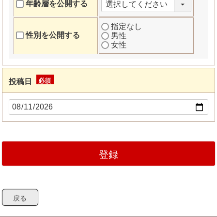
年齢層を公開する
指定なし
性別を公開する
男性
女性
投稿日
(必
須)
登録
戻る