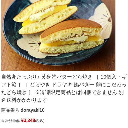
自然卵たっぷり♪ 黄身餡バターどら焼き ［ 10個入・ギ
フト箱 ］［ どらやき ドラヤキ 餡バター 卵にこだわっ
たどら焼き ］ ※冷凍限定商品とは同梱できません 別
途送料がかかります
商品番号
dorayaki10
¥
3,348
税込
当店特別価格