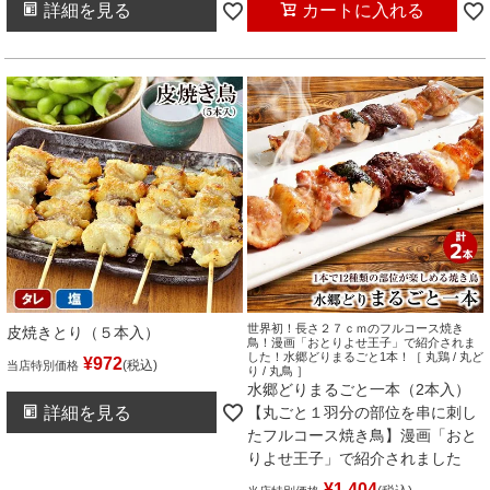
詳細を見る
カートに入れる
世界初！長さ２７ｃｍのフルコース焼き
皮焼きとり（５本入）
鳥！漫画「おとりよせ王子」で紹介されま
した！水郷どりまるごと1本！［ 丸鶏 / 丸ど
¥
972
税込
当店特別価格
り / 丸鳥 ］
水郷どりまるごと一本（2本入）
詳細を見る
【丸ごと１羽分の部位を串に刺し
たフルコース焼き鳥】漫画「おと
りよせ王子」で紹介されました
¥
1,404