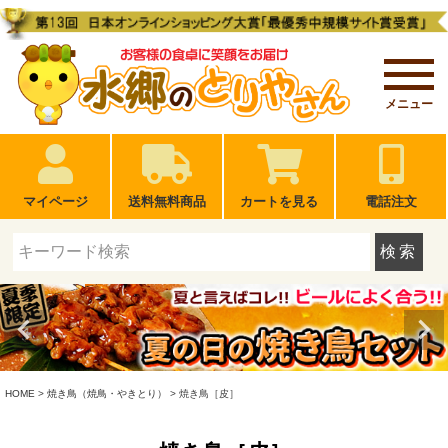
メニュー
マイページ
送料無料商品
カートを見る
電話注文
検索
HOME
焼き鳥（焼鳥・やきとり）
焼き鳥［皮］