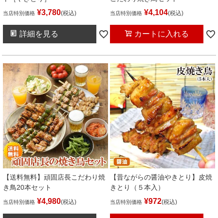
¥
3,780
¥
4,104
税込
税込
当店特別価格
当店特別価格
詳細を見る
カートに入れる
【送料無料】頑固店長こだわり焼
【昔ながらの醤油やきとり】皮焼
き鳥20本セット
きとり（５本入）
¥
4,980
¥
972
税込
税込
当店特別価格
当店特別価格