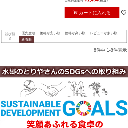
税込
当店特別価格
カートに入れる
優先度順
価格が安い順
価格が高い順
レビューが多い順
並び替
え
新着順
8
件中
1
-
8
件表示