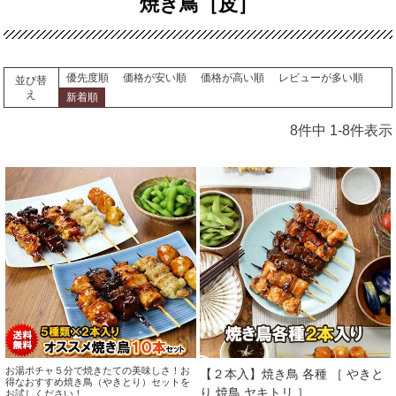
焼き鳥［皮］
優先度順
価格が安い順
価格が高い順
レビューが多い順
並び替
え
新着順
8
件中
1
-
8
件表示
お湯ポチャ５分で焼きたての美味しさ！お
【２本入】焼き鳥 各種 ［ やきと
得なおすすめ焼き鳥（やきとり）セットを
り 焼鳥 ヤキトリ ］
お試しください！