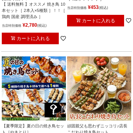
【 送料無料 】オススメ 焼き鳥 10
¥
453
税込
当店特別価格
本セット［ 2本入×5種類 ］！！［
鶏肉 国産 調理済み ］
カートに入れる
¥
2,780
税込
当店特別価格
カートに入れる
【夏季限定】夏の日の焼き鳥セッ
頑固親父も思わずニッコリ♪店長
ト［やきとり］
こだわり焼き鳥セット