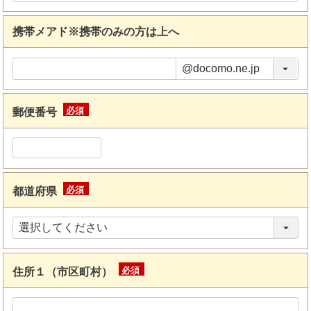
携帯メアド※携帯のみの方は上へ
郵便番号
(必
須)
都道府県
(必
須)
住所１（市区町村）
(必
須)