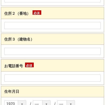
住所２（番地）
(必
須)
住所３（建物名）
お電話番号
(必
須)
生年月日