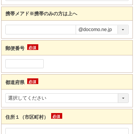
携帯メアド※携帯のみの方は上へ
郵便番号
(必
須)
都道府県
(必
須)
住所１（市区町村）
(必
須)