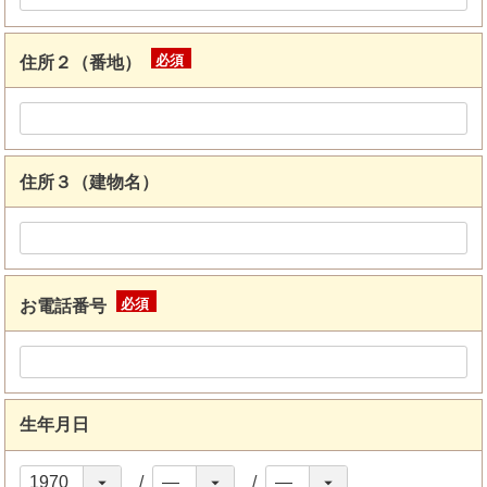
住所２（番地）
(必
須)
住所３（建物名）
お電話番号
(必
須)
生年月日