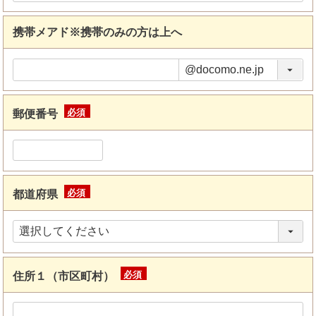
携帯メアド※携帯のみの方は上へ
郵便番号
(必
須)
都道府県
(必
須)
住所１（市区町村）
(必
須)