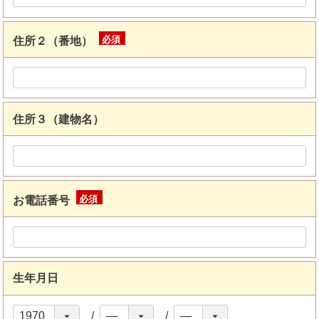
住所２（番地）
(必
須)
住所３（建物名）
お電話番号
(必
須)
生年月日