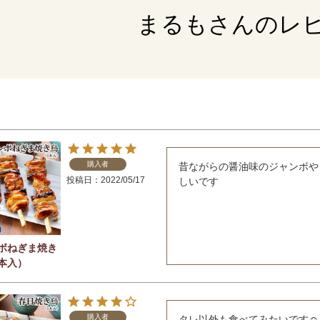
まるもさんのレ
購入者
昔ながらの醤油味のジャンボや
投稿日
2022/05/17
しいです
ボねぎま焼き
本入）
購入者
タレ以外も食べてみたいです☺️
