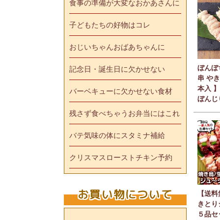
食事の準備が大変なおかあさんに
子どもたちの好物はコレ
おじいちゃんおばあちゃんに
ぼんぼ
記念日・誕生日に欠かせない
串 やき
本入 
バーベキューに欠かせない食材
ぼんじ
残さず食べちゃうお弁当にはこれ
バテ気味の体にスタミナ補給
クリスマスローストチキン予約
お買い物について
【送料
きとり
５品セ