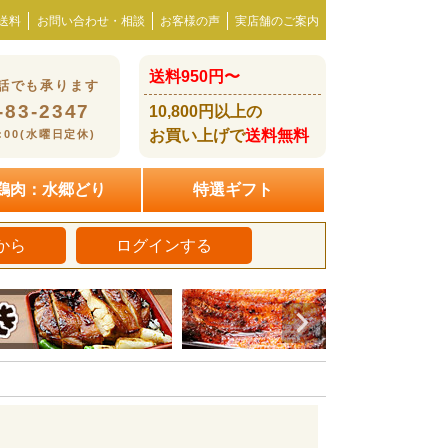
送料
お問い合わせ・相談
お客様の声
実店舗のご案内
送料950円〜
話でも承ります
-83-2347
10,800円以上の
お買い上げで
送料無料
8:00(水曜日定休)
鶏肉：水郷どり
特選ギフト
から
ログインする