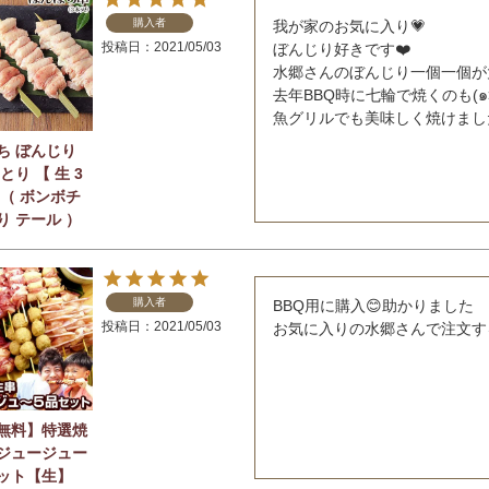
購入者
我が家のお気に入り💗

投稿日
2021/05/03
ぼんじり好きです❤️

水郷さんのぼんじり一個一個が
去年BBQ時に七輪で焼くのも(๑˃̵ᴗ˂̵)و 
ち ぼんじり
とり 【 生 3
】（ ボンボチ
り テール ）
購入者
BBQ用に購入😊助かりました

投稿日
2021/05/03
お気に入りの水郷さんで注文す
無料】特選焼
ジュージュー
ット【生】