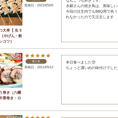
なんこつも好きです。

投稿日
2022/05/05
水郷さんの焼き鳥は、美味しいに
今回の注文内でもBBQ用で色
れなかったので又注文します
つ大串【 生 5
】［やげん・軟
ンコツ］
購入者
本日食べました😙

投稿日
2021/05/12
ちょっと濃いめの味付けでした
う巻き（八幡
牛蒡巻き・ロ