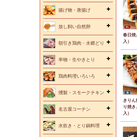
揚げ物・唐揚げ
放し飼い自然卵
春日焼
入）
朝引き鶏肉・水郷どり
串物・生やきとり
鶏肉料理いろいろ
燻製・スモークチキン
きりん
り焼き
名古屋コーチン
入）
水炊き・とり鍋料理