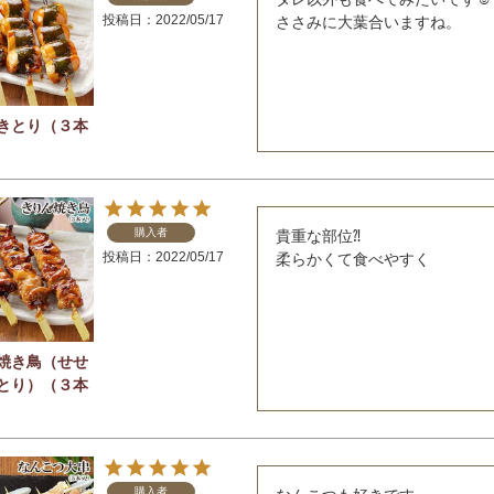
投稿日
2022/05/17
ささみに大葉合いますね。
きとり（３本
購入者
貴重な部位⁈

投稿日
2022/05/17
焼き鳥（せせ
とり）（３本
購入者