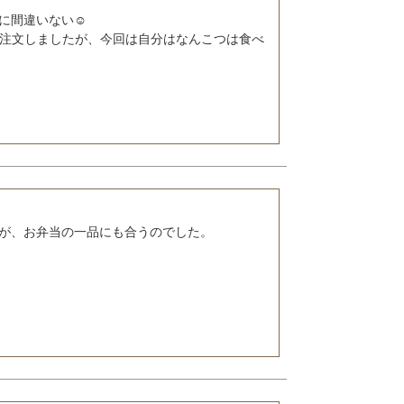
間違いない☺️

々注文しましたが、今回は自分はなんこつは食べ
が、お弁当の一品にも合うのでした。