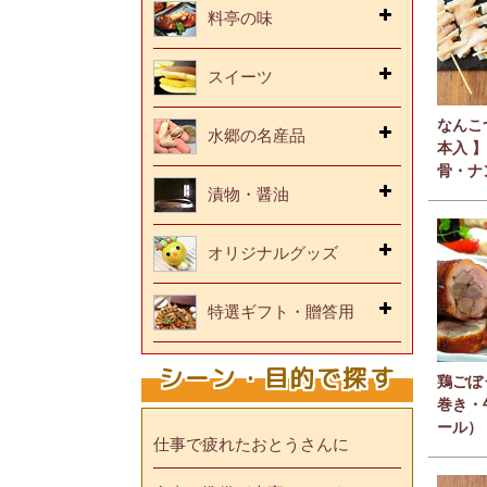
料亭の味
スイーツ
なんこ
水郷の名産品
本入 
骨・ナ
漬物・醤油
オリジナルグッズ
特選ギフト・贈答用
シーン・目的で探す
鶏ごぼ
巻き・
ール）
仕事で疲れたおとうさんに