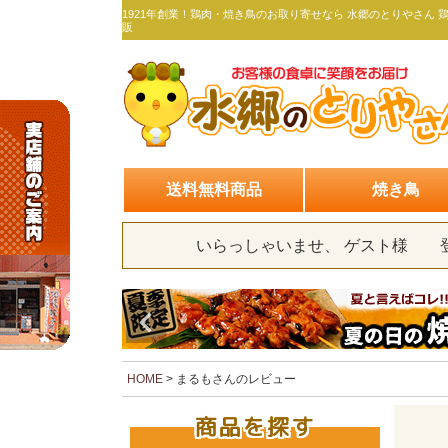
1921年創業！鶏肉・焼き鳥のお取り寄せなら 水郷のとりやさん 
販
送料無料商品
焼き鳥
いらっしゃいませ、 ゲスト様
HOME
まるもさんのレビュー
商品を探す