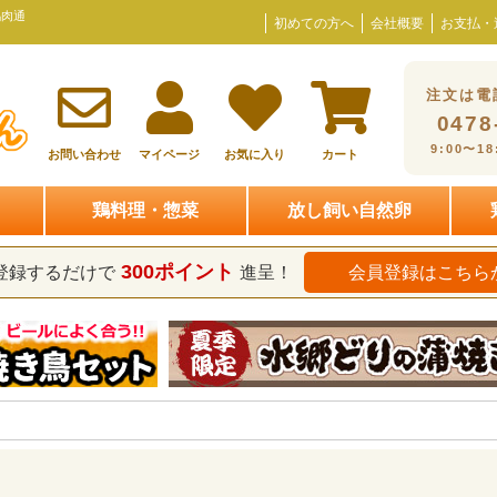
鶏肉通
初めての方へ
会社概要
お支払・
注文は電
0478
9:00〜1
お問い合わせ
マイページ
お気に入り
カート
鶏料理・惣菜
放し飼い自然卵
300ポイント
登録するだけで
進呈！
会員登録はこちら