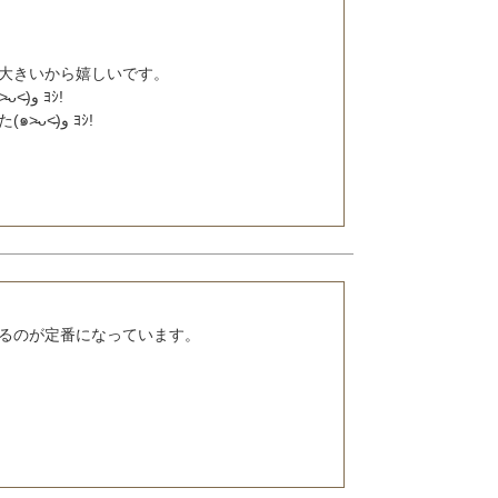
大きいから嬉しいです。

ﾖｼ!

魚グリルでも美味しく焼けました(๑˃̵ᴗ˂̵)و ﾖｼ!
るのが定番になっています。