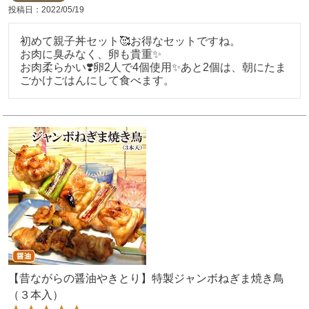
投稿日
2022/05/19
初めて親子丼セット🥰お得なセットですね。

お肉に臭みなく、卵も貴重✨

お肉柔らかい❣️卵2人で4個使用✨あと2個は、朝にたま
ごかけごはんにして食べます。
【昔ながらの醤油やきとり】特製ジャンボねぎま焼き鳥
（３本入）