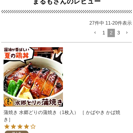
まるもさんのレビュー
27
件中
11
-
20
件表示
1
2
3
蒲焼き 水郷どりの蒲焼き（1枚入） ［ かばやき かば焼
き］