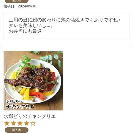
購入者
投稿日
2024/09/30
土用の丑に鰻の変わりに鶏の蒲焼きでもありですね♪

タレも美味しいし...。

お弁当にも最適
水郷どりのチキングリエ
購入者