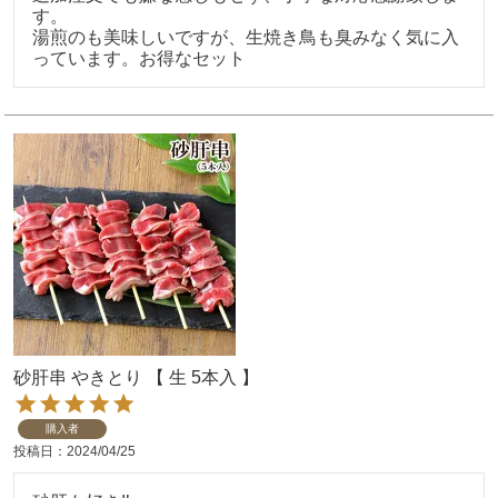
す。

湯煎のも美味しいですが、生焼き鳥も臭みなく気に入
っています。お得なセット
砂肝串 やきとり 【 生 5本入 】
購入者
投稿日
2024/04/25