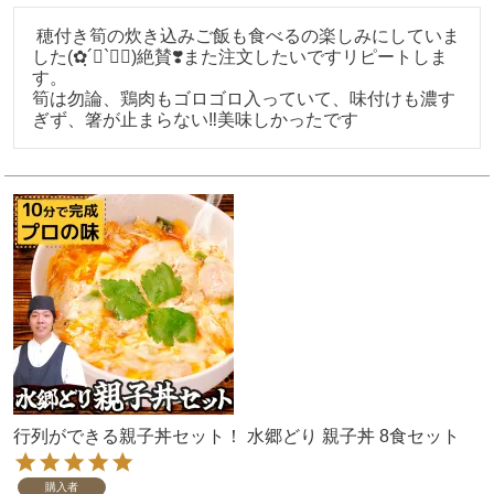
 穂付き筍の炊き込みご飯も食べるの楽しみにしていま
した(✿ฺ´∀`✿ฺ)絶賛❣️また注文したいですリピートしま
す。

筍は勿論、鶏肉もゴロゴロ入っていて、味付けも濃す
ぎず、箸が止まらない‼️美味しかったです
行列ができる親子丼セット！ 水郷どり 親子丼 8食セット
購入者