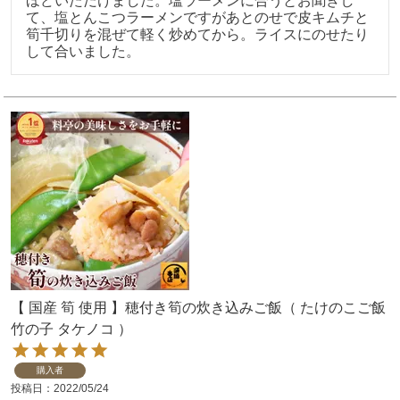
ほどいただけました。塩ラーメンに合うとお聞きし
て、塩とんこつラーメンですがあとのせで皮キムチと
筍千切りを混ぜて軽く炒めてから。ライスにのせたり
して合いました。
【 国産 筍 使用 】穂付き筍の炊き込みご飯（ たけのこご飯
竹の子 タケノコ ）
購入者
投稿日
2022/05/24