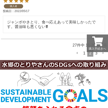
購入者
投稿日
2022/05/17
ジャンボやきとり、食べ応えあって美味しかったで
す。醤油味も悪くない❣️
27
件中
11
-
20
件表示
購入手続きへ
1
2
3