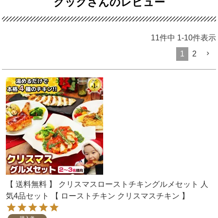
クックさんのレビュー
11
件中
1
-
10
件表示
1
2
【 送料無料 】 クリスマスローストチキングルメセット 人
気4品セット 【 ローストチキン クリスマスチキン 】