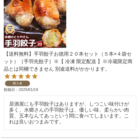
【送料無料】手羽餃子お徳用２０本セット（５本×４袋セ
ット）［手羽先餃子］※【 冷凍 限定配送 】※冷蔵限定商
品とは同梱できません 別途送料がかかります。
購入者
投稿日
2025/01/19
居酒屋にも手羽餃子はありますが、しつこい味付けが
多く、水郷さんの手羽餃子は、優しい味、柔らかい肉
質、五本なんてあっという間に食べてしまいます。こ
れは良いおつまみです。