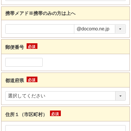
携帯メアド※携帯のみの方は上へ
郵便番号
(必
須)
都道府県
(必
須)
住所１（市区町村）
(必
須)