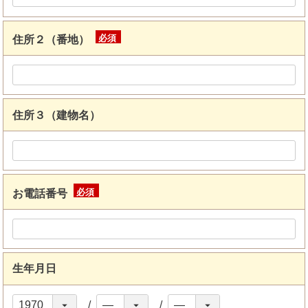
住所２（番地）
(必
須)
住所３（建物名）
お電話番号
(必
須)
生年月日