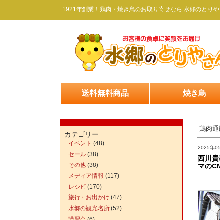
1921年創業！鶏肉・焼き鳥のお取り寄せなら 水郷のとりや
送料無料商品
焼き鳥
鶏肉通
カテゴリー
イベント
(48)
2025年0
セール
(38)
西川貴
その他
(38)
マのC
メディア情報
(117)
レシピ
(170)
旅行・お出かけ
(47)
水郷の観光名所
(52)
講習会
(6)