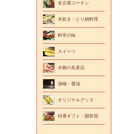
名古屋コーチン
水炊き・とり鍋料理
料亭の味
スイーツ
水郷の名産品
漬物・醤油
オリジナルグッズ
特選ギフト・贈答用