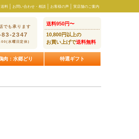
・送料
お問い合わせ・相談
お客様の声
実店舗のご案内
送料950円〜
話でも承ります
-83-2347
10,800円以上の
お買い上げで
送料無料
8:00(水曜日定休)
鶏肉：水郷どり
特選ギフト