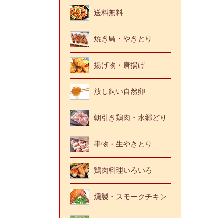
送料無料
焼き鳥・やきとり
揚げ物・唐揚げ
放し飼い自然卵
朝引き鶏肉・水郷どり
串物・生やきとり
鶏肉料理いろいろ
燻製・スモークチキン