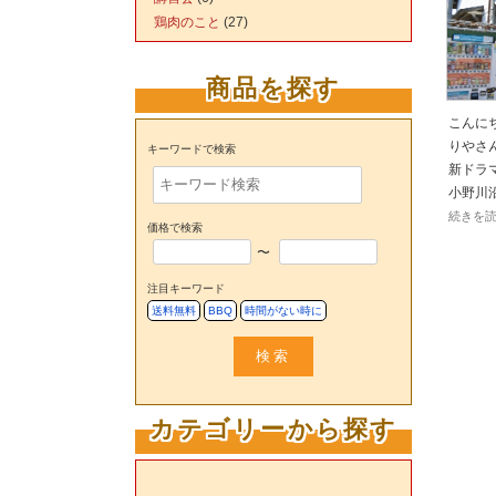
鶏肉のこと
(27)
商品を探す
こんに
りやさ
キーワードで検索
新ドラ
小野川
続きを
価格で検索
〜
注目キーワード
送料無料
BBQ
時間がない時に
検索
カテゴリーから探す