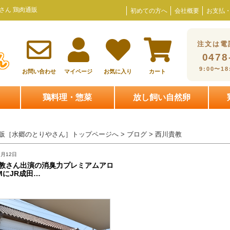
さん 鶏肉通販
初めての方へ
会社概要
お支払
注文は電
0478
9:00〜1
お問い合わせ
マイページ
お気に入り
カート
鶏料理・惣菜
放し飼い自然卵
販［水郷のとりやさん］トップページへ
> ブログ > 西川貴教
5月12日
教さん出演の消臭力プレミアムアロ
MにJR成田…