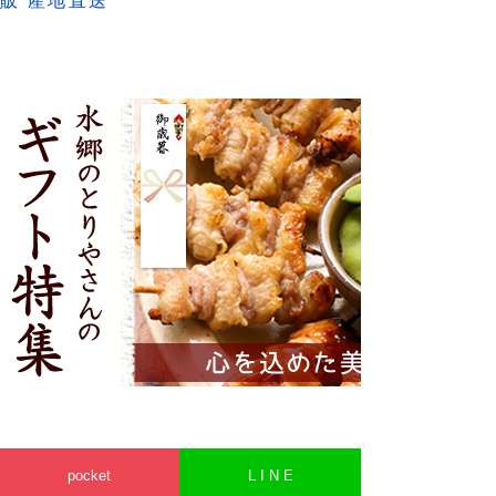
販 産地直送
pocket
L I N E