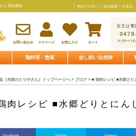
さん 鶏肉通販
初めての方へ
会社概要
お支払
注文は電
0478
9:00〜1
お問い合わせ
マイページ
お気に入り
カート
鶏料理・惣菜
放し飼い自然卵
販［水郷のとりやさん］トップページへ
>
ブログ
> ■ 鶏肉レシピ ■水郷
 鶏肉レシピ ■水郷どりとに
facebook
Twitter
hatena