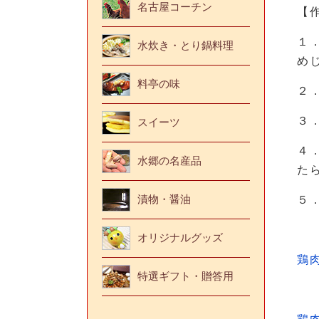
名古屋コーチン
【
１
水炊き・とり鍋料理
め
料亭の味
２
３
スイーツ
４
水郷の名産品
た
漬物・醤油
５
オリジナルグッズ
鶏
特選ギフト・贈答用