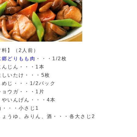
材料】（2人前）
水郷どりもも肉
・・・1/2枚
にんじん・・・1本
生しいたけ・・・5枚
しめじ・・・1/2パック
ショウガ・・・1片
さやいんげん・・・4本
油・・・小さじ1
しょうゆ、みりん、酒・・・各大さじ2