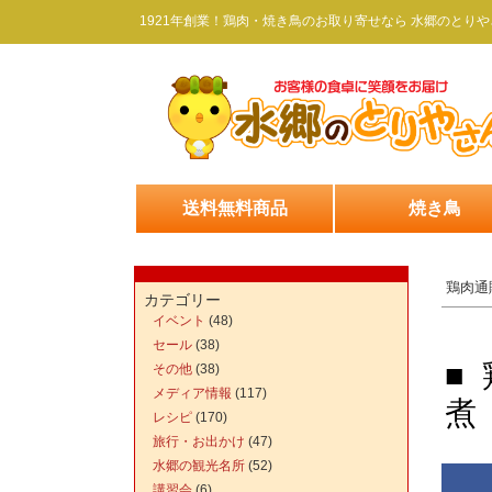
1921年創業！鶏肉・焼き鳥のお取り寄せなら 水郷のとりや
送料無料商品
焼き鳥
鶏肉通
カテゴリー
イベント
(48)
セール
(38)
■
その他
(38)
メディア情報
(117)
煮
レシピ
(170)
旅行・お出かけ
(47)
水郷の観光名所
(52)
講習会
(6)