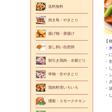
送料無料
焼き鳥・やきとり
揚げ物・唐揚げ
【
放し飼い自然卵
・
・
朝引き鶏肉・水郷どり
・
・
串物・生やきとり
・
・
鶏肉料理いろいろ
・
・
燻製・スモークチキン