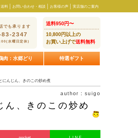
・送料
お問い合わせ・相談
お客様の声
実店舗のご案内
送料950円〜
話でも承ります
-83-2347
10,800円以上の
お買い上げで
送料無料
8:00(水曜日定休)
鶏肉：水郷どり
特選ギフト
どりとにんじん、きのこの炒め煮
author : suigo
んじん、きのこの炒め
pocket
L I N E