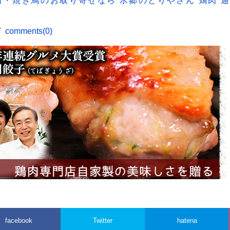
肉・焼き鳥のお取り寄せなら 水郷のとりやさん 鶏肉 通
ピ
comments(0)
facebook
Twitter
hatena